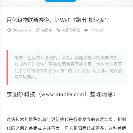
百亿级物联新赛道，让Wi-Fi 7跑出“加速度”
2022-09-02
奈图尔
奈图尔原创
（4962）
摘要：在消费互联网的上半场，伴随着技术的发展进步，
各式各样的软件与服务如雨后春笋般出现，为衣食住行等
几乎所有领域带来了“从0到1”的巨大改变。近几年，随着消
费互联网走...
奈图尔科技
（www.ntooler.com）整理消息
：
通信技术的推陈出新与更新换代是行业发展的必然结果，相邻
代际之间的差距或许并不大，但若相隔两代或更多，这种差距