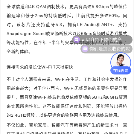
全球信道和4K QAM调制技术，更具有高达5.8Gbps的峰值传
输速率和低于2ms的持续低时延，比前代提升多达60%。同
时，该芯片还支持蓝牙5.3，拥有LE Audio和ANT+、支持
可以介绍下你们的产品么
Snapdragon Sound骁龙畅听技术以及68ms音频时延游戏模式
等功能特性，在今年下半年的安卓高端旗舰机中为用户带来了
你们是怎么收费的呢
全新的体验。
连接需求的增长让Wi-Fi 7来得更快
不止对个人消费者来说，Wi-Fi在生活、工作和社会中发挥的作
用越来越大；对于企业而言，Wi-Fi无线网络的重要性更是显著
提升，而且高速Wi-Fi终端也愈发依赖高频的5GHz和6GHz资源
来实现所需性能。这不仅能保证速度和时延，还能释放出拥挤
的2.4GHz频段，以供更适合的物联网应用及边缘终端使用。
不仅如此，智能家居、智能汽车等新赛道产生的新需求也一直