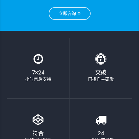
立即咨询
7×24
突破
小时售后支持
门槛自主研发
符合
24