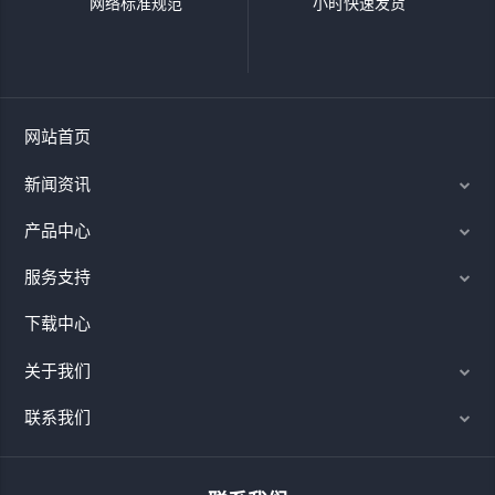
网络标准规范
小时快速发货
网站首页
新闻资讯
产品中心
服务支持
下载中心
关于我们
联系我们