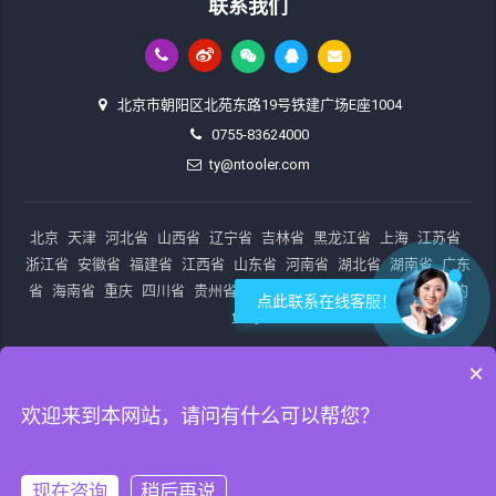
联系我们
北京市朝阳区北苑东路19号铁建广场E座1004
0755-83624000
ty@ntooler.com
北京
天津
河北省
山西省
辽宁省
吉林省
黑龙江省
上海
江苏省
浙江省
安徽省
福建省
江西省
山东省
河南省
湖北省
湖南省
广东
省
海南省
重庆
四川省
贵州省
云南省
陕西省
甘肃省
青海省
钓
点此联系在线客服！
鱼岛
×
Copyright © 北京奈图尔通讯科技有限公司 (网络测试仪专家)
欢迎来到本网站，请问有什么可以帮您？
www.ntooler.com All Rights Reserved.
京ICP备20031046号
站点地图
现在咨询
稍后再说