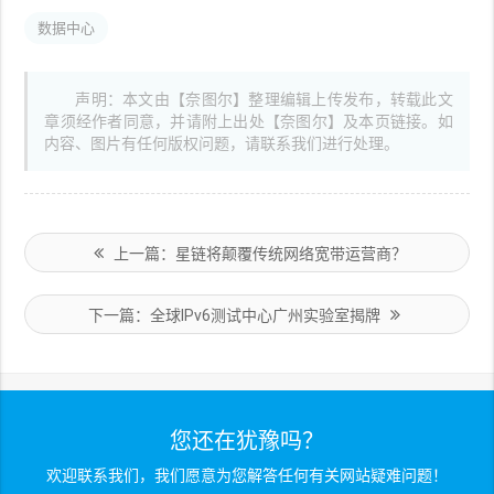
数据中心
声明：本文由【奈图尔】整理编辑上传发布，转载此文
章须经作者同意，并请附上出处【奈图尔】及本页链接。如
内容、图片有任何版权问题，请联系我们进行处理。
上一篇：星链将颠覆传统网络宽带运营商？
下一篇：全球IPv6测试中心广州实验室揭牌
您还在犹豫吗？
欢迎联系我们，我们愿意为您解答任何有关网站疑难问题！