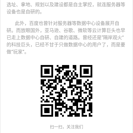
选址、拿地、规划以及建设都是自主掌控，就连服务器等
设备也是自研的。
此外，百度也曾针对服务器等数据中心设备展开自
研。而放眼国外，亚马逊、谷歌、微软等云计算巨头也早
已走上数据中心自研、自建的道路。曾经还是“隔岸观火”
的科技巨头，已经不甘于只做数据中心的用户了，而是要
做”玩家”。
扫一扫，关注我们